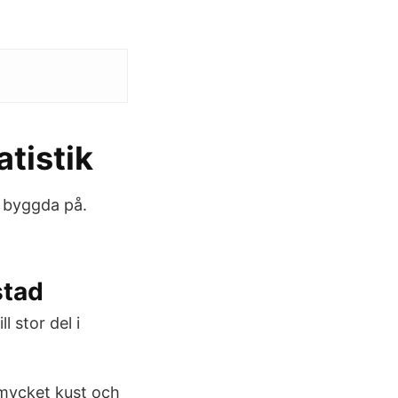
tistik
s byggda på.
stad
l stor del i
 mycket kust och