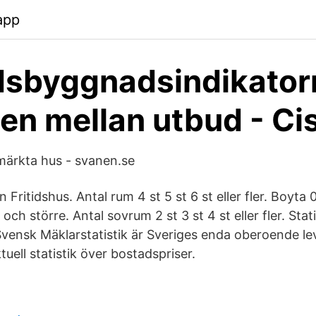
app
sbyggnadsindikator
en mellan utbud - Ci
märkta hus - svanen.se
 Fritidshus. Antal rum 4 st 5 st 6 st eller fler. Boyta 
ch större. Antal sovrum 2 st 3 st 4 st eller fler. Stati
Svensk Mäklarstatistik är Sveriges enda oberoende le
uell statistik över bostadspriser.