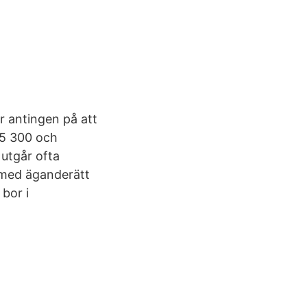
r antingen på att
a 5 300 och
utgår ofta
med äganderätt
 bor i