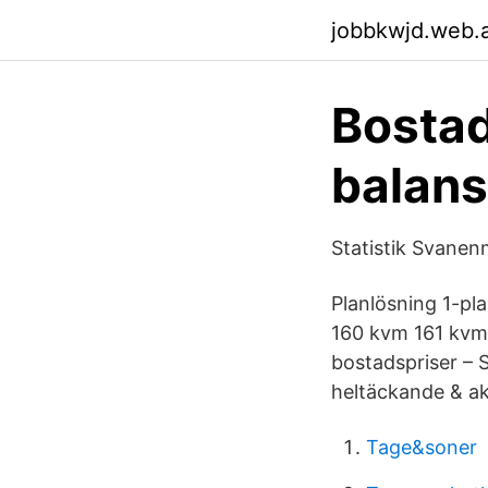
jobbkwjd.web.
Bostad
balans
Statistik Svanen
Planlösning 1-plan
160 kvm 161 kvm o
bostadspriser – 
heltäckande & akt
Tage&soner