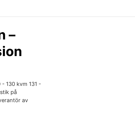
n –
sion
0 - 130 kvm 131 -
stik på
verantör av