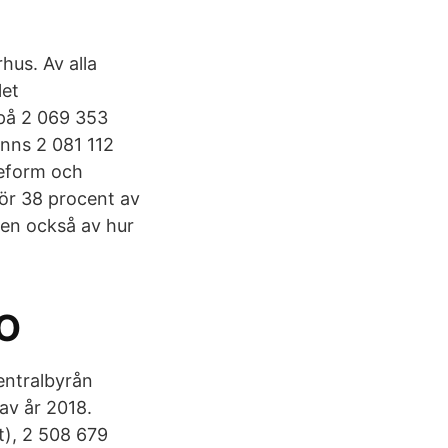
rhus. Av alla
let
 på 2 069 353
anns 2 081 112
seform och
ör 38 procent av
men också av hur
LO
entralbyrån
av år 2018.
t), 2 508 679