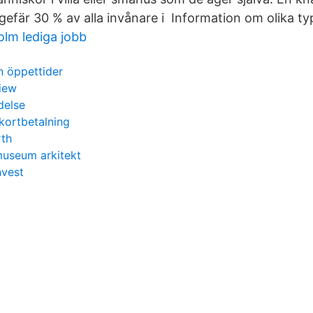
ngefär 30 % av alla invånare i Information om olika t
lm lediga jobb
n öppettider
view
delse
 kortbetalning
rth
museum arkitekt
nvest