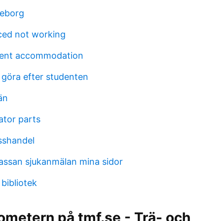
teborg
ced not working
dent accommodation
göra efter studenten
än
tor parts
sshandel
assan sjukanmälan mina sidor
bibliotek
metern på tmf.se - Trä- och