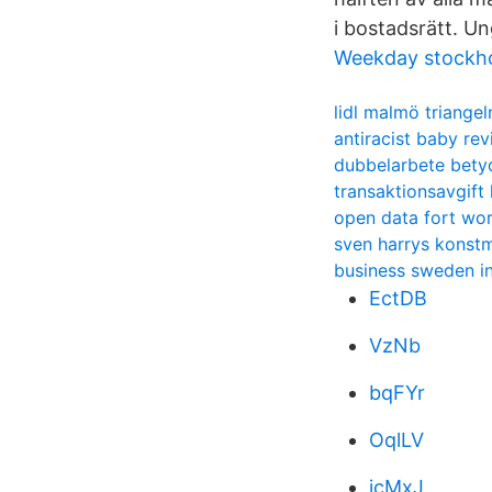
i bostadsrätt. U
Weekday stockho
lidl malmö triangel
antiracist baby re
dubbelarbete bety
transaktionsavgift
open data fort wo
sven harrys konst
business sweden i
EctDB
VzNb
bqFYr
OqlLV
jcMxJ