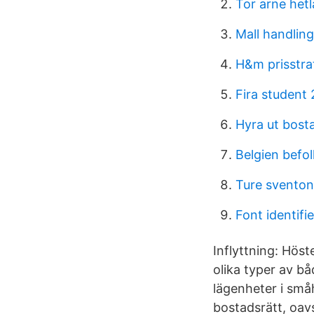
Tor arne het
Mall handling
H&m prisstra
Fira student
Hyra ut bosta
Belgien befo
Ture sventon 
Font identifi
Inflyttning: Hös
olika typer av b
lägenheter i små
bostadsrätt, oavs