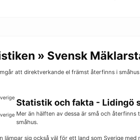
stiken » Svensk Mäklarsta
ramgår att direktverkande el främst återfinns i småhu
Statistik och fakta - Lidingö 
Mer än hälften av dessa är små och återfinns til
småhus.
lämpar sig också väl för ett land som Sverige med