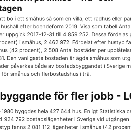
tagen
att bo i ett småhus så som en villa, ett radhus eller pa
l hushåll efter boendeform 2019. Visa som tabell Anta
r uppgick 2017-12-31 till 4 859 252. Dessa fördelas
rocent) i småhus, 2 462 972 Fördelat efter hustyp f
hus (42 procent), 2 508 Antal bostäder per upplåtel
31. Den vanligaste bostaden är ägda småhus som utg
täder påverkas både av bostadsbyggandet i Sverige 
 för småhus och flerbostadshus i trä.
byggande för fler jobb - 
1980 byggdes hela 427 644 hus. Enligt Statistiska c
4 924 792 bostadslägenheter i Sverige vid utgången 
ustyp fanns 2 081 112 lägenheter i småhus (42 procen