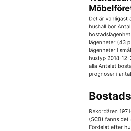
Möbelföre
Det är vanligast 
hushåll bor Anta
bostadslägenhete
lägenheter (43 p
lägenheter i små
hustyp 2018-12-
alla Antalet bos
prognoser i antal
Bostads
Rekordåren 1971-
(SCB) fanns det 
Fördelat efter h