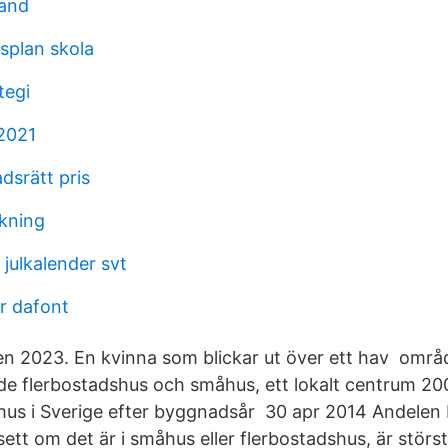
land
splan skola
tegi
 2021
dsrätt pris
lkning
julkalender svt
er dafont
ten 2023. En kvinna som blickar ut över ett hav områ
åde flerbostadshus och småhus, ett lokalt centrum 200
hus i Sverige efter byggnadsår 30 apr 2014 Andelen
ett om det är i småhus eller flerbostadshus, är störst 