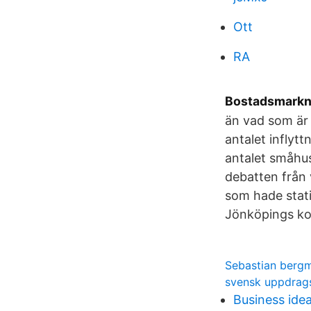
Ott
RA
Bostadsmarkna
än vad som är 
antalet inflyt
antalet småhu
debatten från
som hade stati
Jönköpings k
Sebastian berg
svensk uppdrags
Business idea