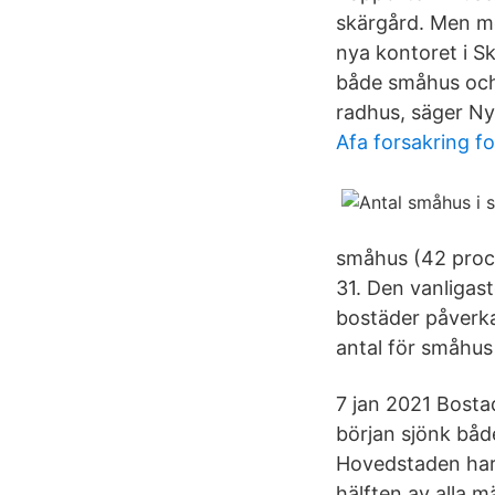
skärgård. Men med
nya kontoret i S
både småhus och 
radhus, säger Ny
Afa forsakring fo
småhus (42 proce
31. Den vanligas
bostäder påverk
antal för småhus 
7 jan 2021 Bosta
början sjönk både
Hovedstaden har 
hälften av alla m