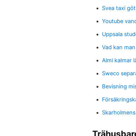
Svea taxi gö
Youtube van
Uppsala stu
Vad kan man 
Almi kalmar l
Sweco separa
Bevisning mi
Försäkringsk
Skarholmens 
Trähusbaro