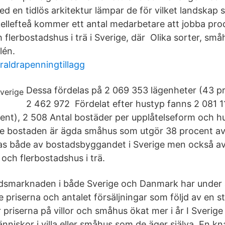
 en tidlös arkitektur lämpar de för vilket landskap s
kellefteå kommer ett antal medarbetare att jobba pr
flerbostadshus i trä i Sverige, där Olika sorter, sm
lén.
raldrapenningtillagg
Dessa fördelas på 2 069 353 lägenheter (43 p
2 462 972 Fördelat efter hustyp fanns 2 081 1
nt), 2 508 Antal bostäder per upplåtelseform och h
te bostaden är ägda småhus som utgör 38 procent av 
as både av bostadsbyggandet i Sverige men också av
och flerbostadshus i trä.
dsmarknaden i både Sverige och Danmark har under år
 priserna och antalet försäljningar som följd av en s
priserna på villor och småhus ökat mer i år I Sverige
änniskor i villa eller småhus som de äger själva. En 