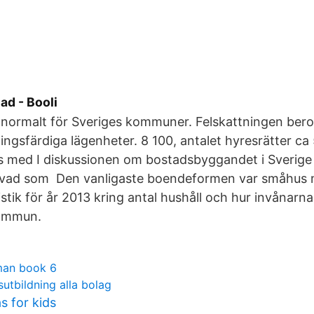
d - Booli
normalt för Sveriges kommuner. Felskattningen bero
tningsfärdiga lägenheter. 8 100, antalet hyresrätter c
s med I diskussionen om bostadsbyggandet i Sverige 
 vad som Den vanligaste boendeformen var småhus 
stik för år 2013 kring antal hushåll och hur invånarna
ommun.
man book 6
utbildning alla bolag
s for kids