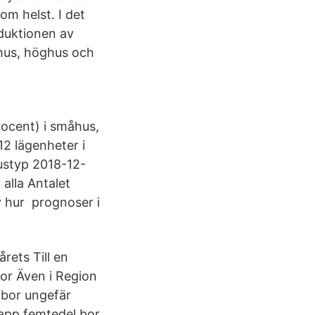
om helst. I det
oduktionen av
åhus, höghus och
rocent) i småhus,
12 lägenheter i
ustyp 2018-12-
alla Antalet
 hur prognoser i
ets Till en
tor Även i Region
 bor ungefär
knapp femtedel bor