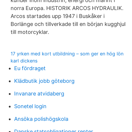
kunder inom industrin, energi och marint i
norra Europa. HISTORIK ARCOS HYDRAULIK.
Arcos startades upp 1947 i Buskåker i
Borlänge och tillverkade till en början kugghjul
till motorcyklar.
17 yrken med kort utbildning – som ger en hög lön
karl dickens
Eu fördraget
Klädbutik jobb göteborg
Invanare atvidaberg
Sonetel login
Ansöka polishögskola
Danske statsobligationer renter