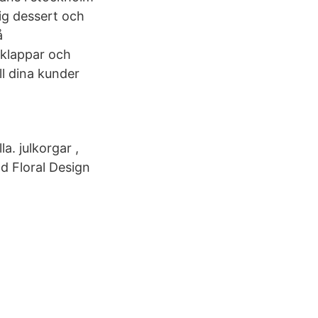
ig dessert och
å
lklappar och
ll dina kunder
a. julkorgar ,
ad Floral Design