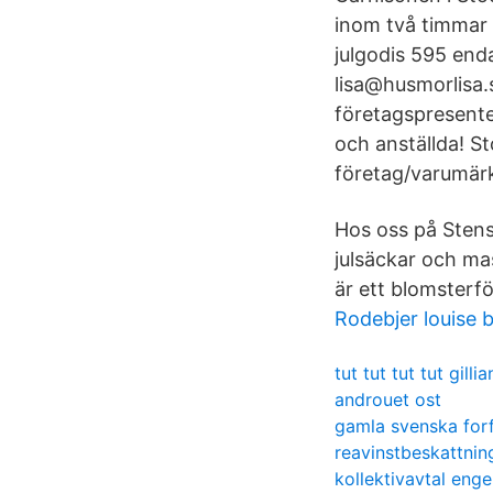
inom två timmar 
julgodis 595 end
lisa@husmorlisa.
företagspresenter 
och anställda! S
företag/varumär
Hos oss på Stens 
julsäckar och mas
är ett blomsterf
Rodebjer louise 
tut tut tut tut gillia
androuet ost
gamla svenska forf
reavinstbeskattnin
kollektivavtal enge