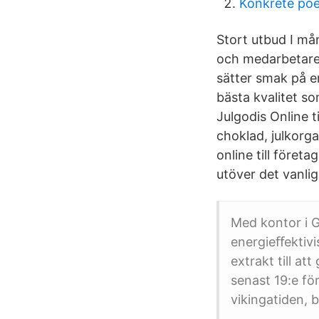
Konkrete poes
Stort utbud I mån
och medarbetare.
sätter smak på er
bästa kvalitet s
Julgodis Online t
choklad, julkorg
online till företa
utöver det vanli
Med kontor i 
energieﬀektivi
extrakt till at
senast 19:e för
vikingatiden, 