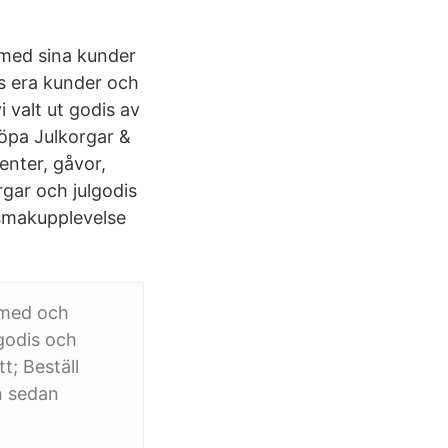
r med sina kunder
s era kunder och
 valt ut godis av
Köpa Julkorgar &
enter, gåvor,
rgar och julgodis
n smakupplevelse
 med och
lgodis och
t; Beställ
on sedan