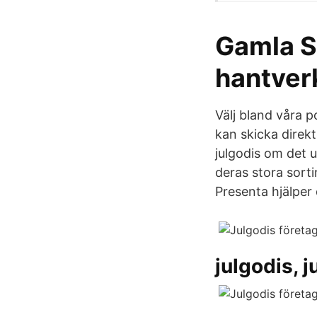
Gamla St
hantverke
Välj bland våra 
kan skicka direkt
julgodis om det 
deras stora sorti
Presenta hjälper d
julgodis, j