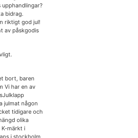
ns upphandlingar?
a bidrag.
 riktigt god jul!
nt av påskgodis
ligt.
et bort, baren
 Vi har en av
sJulklapp
ra julmat någon
cket tidigare och
mängd olika
 K-märkt i
rans i stockholm