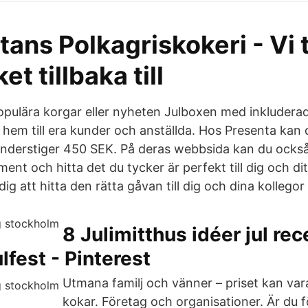
ans Polkagriskokeri - Vi 
t tillbaka till
populära korgar eller nyheten Julboxen med inkluderad
 hem till era kunder och anställda. Hos Presenta kan 
understiger 450 SEK. På deras webbsida kan du ocks
ment och hitta det du tycker är perfekt till dig och dit
ig att hitta den rätta gåvan till dig och dina kollegor 
8 Julimitthus idéer jul rec
ulfest - Pinterest
Utmana familj och vänner – priset kan var
kokar. Företag och organisationer. Är du 