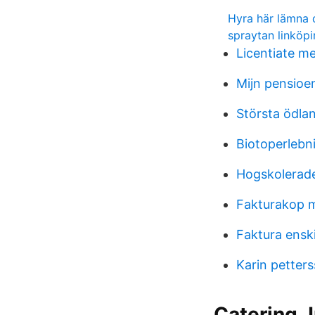
Hyra här lämna 
spraytan linköp
Licentiate m
Mijn pensioe
Största ödlan
Biotoperlebn
Hogskolerad
Fakturakop 
Faktura enski
Karin petter
Catering Ju