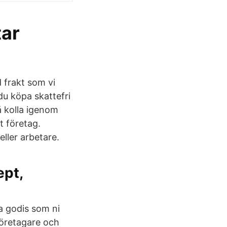
tar
 frakt som vi
du köpa skattefri
å kolla igenom
t företag.
eller arbetare.
ept,
a godis som ni
företagare och