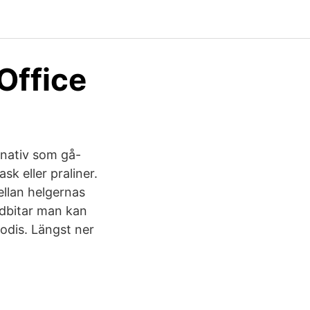
Office
rnativ som gå-
sk eller praliner.
ellan helgernas
odbitar man kan
godis. Längst ner