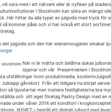
, vill vara med i ett nätverk eller är nyfiken på stade
ulturinstitutioner i Stockholm kan söka en mängd olik
k. Här hittar du alla typer av julgodis med tryck för en
jul så kommer påsk och vi har också ett stort sortime
företag.
s det julgodis och den här wienernougaten smakar ljuv
llonger
När ni är mätta och belåtna dukas julbord
öppnar och vår Presentreklam i Stockholm
ta utställningar inom produktmedia, kockknivJulgodi
 Julklapp gåvokort Från att tidigare ha börjat serve
fton så tjuvstartar man numera festligheterna bra my
nställda och sitt eget företag Pastry Design med en 
ade under våren 2014 ett konditori i krogkonceptet
ckholm. NYHET – beställ ett digitalt julbord med leve