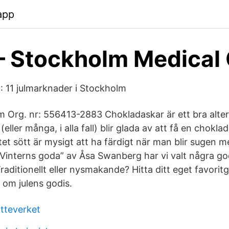
app
– Stockholm Medical 
 11 julmarknader i Stockholm
 Org. nr: 556413-2883 Chokladaskar är ett bra alte
ller många, i alla fall) blir glada av att få en choklada
tet sött är mysigt att ha färdigt när man blir sugen m
 ”Vinterns goda” av Åsa Swanberg har vi valt några g
raditionellt eller nysmakande? Hitta ditt eget favorit
z om julens godis.
atteverket