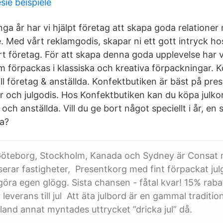
ie beispiele
ga år har vi hjälpt företag att skapa goda relatione
 Med vårt reklamgodis, skapar ni ett gott intryck ho
t företag. För att skapa denna goda upplevelse har vi
om förpackas i klassiska och kreativa förpackningar. 
ill företag & anställda. Konfektbutiken är bäst på pres
ar och julgodis. Hos Konfektbutiken kan du köpa julko
g och anställda. Vill du ge bort något speciellt i år, e
ga?
Göteborg, Stockholm, Kanada och Sydney är Consat
serar fastigheter, Presentkorg med fint förpackat ju
t göra egen glögg. Sista chansen - fåtal kvar! 15% rabat
 leverans till jul Att äta julbord är en gammal traditi
bland annat myntades uttrycket ”dricka jul” då.