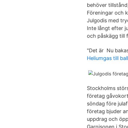
behöver tillstånd
Föreningar och k
Julgodis med tryc
Inte långt efter 
och påskägg till 
‍"Det är Nu baka
Heliumgas till ba
Stockholms störs
företag gåvokort
söndag före jula
företag bjuder a
uppdrag och öppn
Garnisonen i Sto