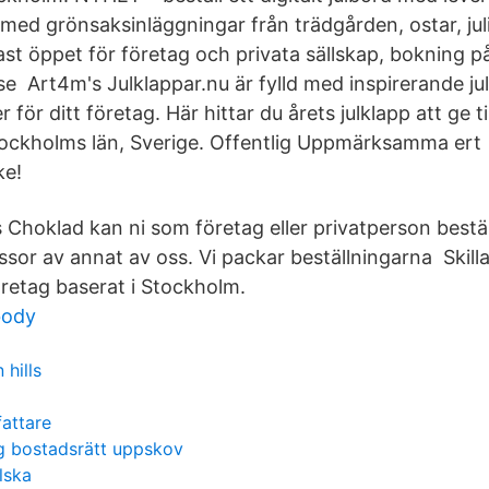
med grönsaksinläggningar från trädgården, ostar, jul
ast öppet för företag och privata sällskap, bokning p
se Art4m's Julklappar.nu är fylld med inspirerande ju
för ditt företag. Här hittar du årets julklapp att ge ti
tockholms län, Sverige. Offentlig Uppmärksamma ert
ke!
Choklad kan ni som företag eller privatperson beställ
sor av annat av oss. Vi packar beställningarna Skill
öretag baserat i Stockholm.
body
n hills
attare
g bostadsrätt uppskov
lska