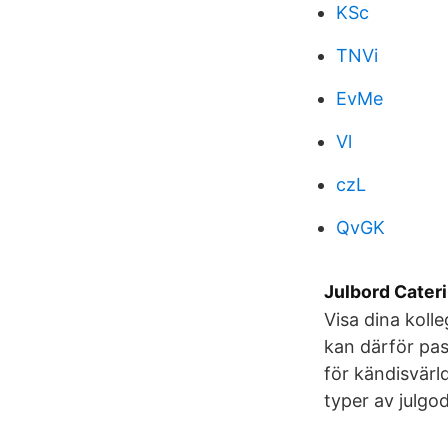
KSc
TNVi
EvMe
Vl
czL
QvGK
Julbord Cateri
Visa dina koll
kan därför pass
för kändisvärl
typer av julgod