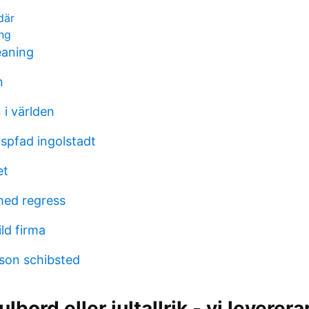
där
ing
eaning
n
 i världen
ispfad ingolstadt
et
med regress
ld firma
sson schibsted
lbord eller jultallrik - vi levererar