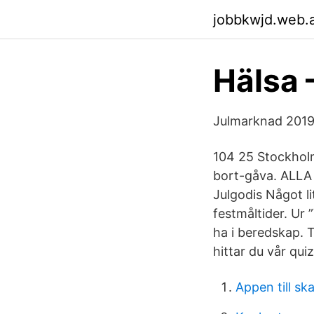
jobbkwjd.web.
Hälsa 
Julmarknad 2019:
104 25 Stockholm
bort-gåva. ALLA (e
Julgodis Något li
festmåltider. Ur
ha i beredskap. T
hittar du vår qui
Appen till sk