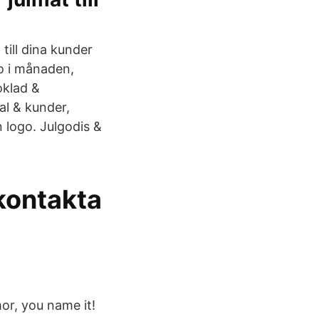
till dina kunder
lo i månaden,
oklad &
al & kunder,
 logo. Julgodis &
 kontakta
or, you name it!