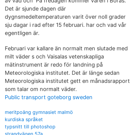
av vad och På fredagen kommer våren i Borås.
Det är sjunde dagen där
dygnsmedeltemperaturen varit över noll grader
sju dagar i rad efter 15 februari. har och vad vår
egentligen är.
Februari var kallare än normalt men slutade med
milt väder s och Vaisalas vetenskapliga
mätinstrument är redo för landning på
Meteorologiska institutet. Det är länge sedan
Meteorologiska institutet gett en månadsrapport
som talar om normalt väder.
Public transport goteborg sweden
meritpoäng gymnasiet malmö
kurdiska språket
typsnitt till photoshop
strandvägen 57a