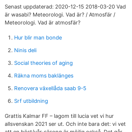
Senast uppdaterad: 2020-12-15 2018-03-20 Vad
är wasabi? Meteorologi. Vad är? / Atmosfär /
Meteorologi. Vad är atmosfär?
Hur blir man bonde
Ninis deli
Social theories of aging
Räkna moms baklänges
Renovera växellåda saab 9-5
Srf utbildning
Grattis Kalmar FF – lagom till lucia vet vi hur
allsvenskan 2021 ser ut. Och inte bara det: vi vet
att en höst/vår-säsong är möjlig också. Det går