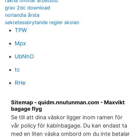
räkna timmar arbetstid
grav 2dc download
norlandia årsta
sekretessbrytande regler skolan
TPW
Mpx
UbNhO
tc
RHe
Sitemap - quidm.nnutunman.com - Maxvikt
bagage flyg
Se till att dina väskor ligger inom ramen för
vår policy för kabinbagage. Du kan endast ta
med en liten väska ombord om du inte betalar