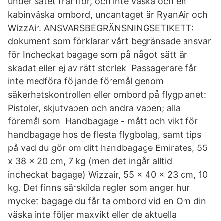
under sätet framför, och inte väska och en
kabinväska ombord, undantaget är RyanAir och
WizzAir. ANSVARSBEGRÄNSNINGSETIKETT:
dokument som förklarar vårt begränsade ansvar
för Incheckat bagage som på något sätt är
skadat eller ej av rätt storlek Passagerare får
inte medföra följande föremål genom
säkerhetskontrollen eller ombord på flygplanet:
Pistoler, skjutvapen och andra vapen; alla
föremål som Handbagage - mått och vikt för
handbagage hos de flesta flygbolag, samt tips
på vad du gör om ditt handbagage Emirates, 55
x 38 x 20 cm, 7 kg (men det ingår alltid
incheckat bagage) Wizzair, 55 x 40 x 23 cm, 10
kg. Det finns särskilda regler som anger hur
mycket bagage du får ta ombord vid en Om din
väska inte följer maxvikt eller de aktuella